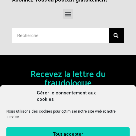
Abonnez-vous au podcast gratuitement
Recevez la lettre du
fraudologue
Restez en alerte en recevant les dernières actualités sur
Gérer le consentement aux
la fraude et le risque cyber toutes les deux semaines
cookies
Nous utilisons des cookies pour optimiser notre site web et notre
service.
S'INSCRIRE
Tout accepter